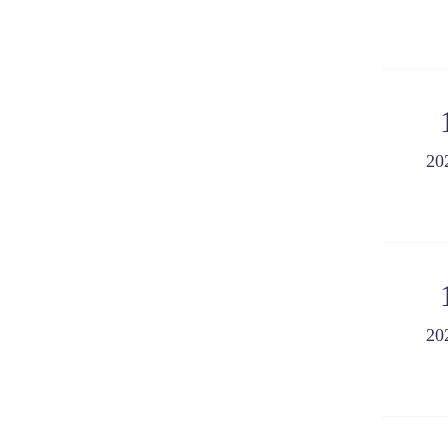
20
20