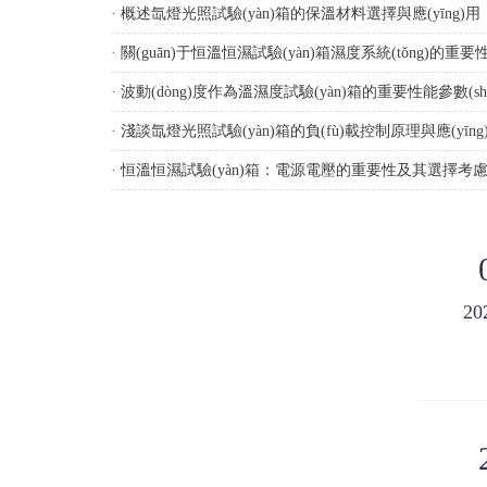
· 概述氙燈光照試驗(yàn)箱的保溫材料選擇與應(yīng)用
· 關(guān)于恒溫恒濕試驗(yàn)箱濕度系統(tǒng)的
· 波動(dòng)度作為溫濕度試驗(yàn)箱的重要性能參數(sh
· 淺談氙燈光照試驗(yàn)箱的負(fù)載控制原理與應(yīng
· 恒溫恒濕試驗(yàn)箱：電源電壓的重要性及其選擇考
20